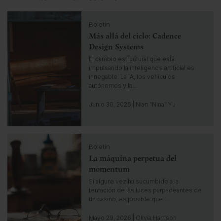
C
Boletín
l
Más allá del ciclo: Cadence
i
c
Design Systems
k
El cambio estructural que está
t
impulsando la inteligencia artificial es
o
innegable. La IA, los vehículos
g
autónomos y la…
o
t
Junio 30, 2026 | Nian “Nina” Yu
o
i
n
C
s
Boletín
l
i
La máquina perpetua del
i
g
c
momentum
h
k
Si alguna vez ha sucumbido a la
t
t
tentación de las luces parpadeantes de
o
un casino, es posible que…
g
o
Mayo 29, 2026 | Olivia Harrison