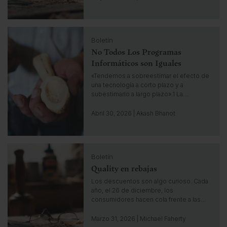
t
o
i
C
n
Boletín
l
s
No Todos Los Programas
i
i
c
Informáticos son Iguales
g
k
h
«Tendemos a sobreestimar el efecto de
t
una tecnología a corto plazo y a
t
o
subestimarlo a largo plazo».1 La…
g
o
Abril 30, 2026 | Akash Bhanot
t
o
i
C
n
Boletín
l
s
Quality en rebajas
i
i
c
Los descuentos son algo curioso. Cada
g
k
año, el 26 de diciembre, los
h
t
consumidores hacen cola frente a las…
t
o
g
Marzo 31, 2026 | Michael Faherty