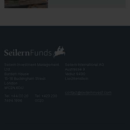
o
t
o
i
n
s
i
g
h
t
Seilern Investment Management
Seilern International AG
Ltd.
Austrasse 9
Burdett House
Vaduz 9490
15-16 Buckingham Street
Liechtenstein
London
WC2N 6DU
contact@seilerninvest.com
Tel: +44 (0) 20
Tel: +423 230
7494 1996
0020