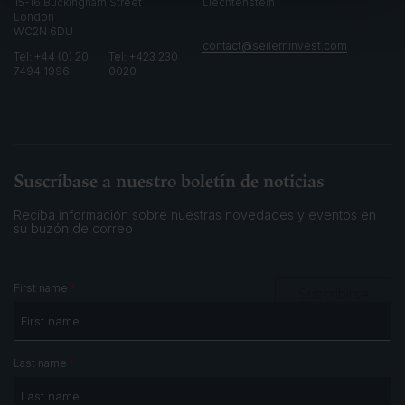
15-16 Buckingham Street
Liechtenstein
London
WC2N 6DU
contact@seilerninvest.com
Tel: +44 (0) 20
Tel: +423 230
7494 1996
0020
Suscríbase a nuestro boletín de noticias
Reciba información sobre nuestras novedades y eventos
en
su buzón de correo
*
First name
Suscribirse
*
Last name