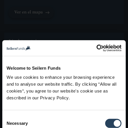
Ver en el mapa
Liechtenstein
Seilern International AG
Austrasse 9
9490 Vaduz
Welcome to Seilern Funds
Liechtenstein
We use cookies to enhance your browsing experience
Ver en el mapa
and to analyse our website traffic. By clicking “Allow all
cookies“, you agree to our website's cookie use as
described in our Privacy Policy.
C
Necessary
o