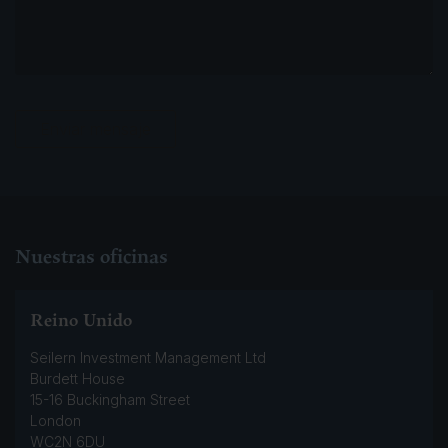
i
e
c
o
*
Enviar mensaje
Nuestras oficinas
Reino Unido
Seilern Investment Management Ltd
Burdett House
15-16 Buckingham Street
London
WC2N 6DU