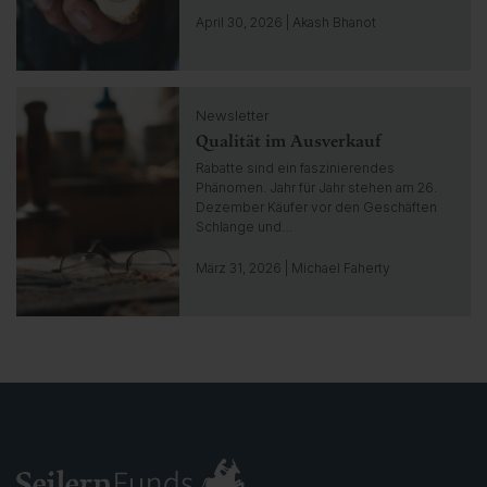
g
o
April 30, 2026 | Akash Bhanot
t
o
i
C
n
Newsletter
l
s
Qualität im Ausverkauf
i
i
c
Rabatte sind ein faszinierendes
g
k
Phänomen. Jahr für Jahr stehen am 26.
h
t
Dezember Käufer vor den Geschäften
t
o
Schlange und…
g
o
März 31, 2026 | Michael Faherty
t
o
i
n
s
i
g
h
t