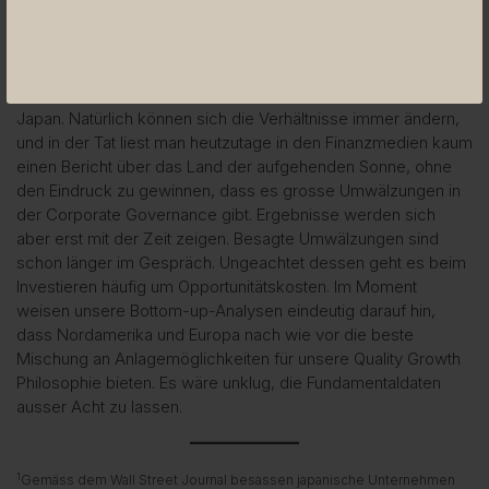
gesamten asiatisch-pazifischen Raum erreichen können,
ohne direkt in diese Endmärkte zu investieren. Darüber hinaus
gab es im Laufe der Jahrzehnte erhebliche strukturelle
Probleme in Bezug auf bestimmte Märkte, insbesondere in
Japan. Natürlich können sich die Verhältnisse immer ändern,
und in der Tat liest man heutzutage in den Finanzmedien kaum
einen Bericht über das Land der aufgehenden Sonne, ohne
den Eindruck zu gewinnen, dass es grosse Umwälzungen in
der Corporate Governance gibt. Ergebnisse werden sich
aber erst mit der Zeit zeigen. Besagte Umwälzungen sind
schon länger im Gespräch. Ungeachtet dessen geht es beim
Investieren häufig um Opportunitätskosten. Im Moment
weisen unsere Bottom-up-Analysen eindeutig darauf hin,
dass Nordamerika und Europa nach wie vor die beste
Mischung an Anlagemöglichkeiten für unsere Quality Growth
Philosophie bieten. Es wäre unklug, die Fundamentaldaten
ausser Acht zu lassen.
1
Gemäss dem Wall Street Journal besassen japanische Unternehmen