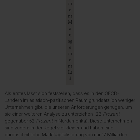
m
e
nt
M
a
n
ag
e
m
e
nt
Lt
d
Als erstes lässt sich feststellen, dass es in den OECD-
Ländern im asiatisch-pazifischen Raum grundsätzlich weniger
Unternehmen gibt, die unseren Anforderungen genügen, um
sie einer weiteren Analyse zu unterziehen (22
Prozent
,
gegenüber 52
Prozent
in Nordamerika). Diese Unternehmen
sind zudem in der Regel viel kleiner und haben eine
durchschnittliche Marktkapitalisierung von nur 17 Milliarden