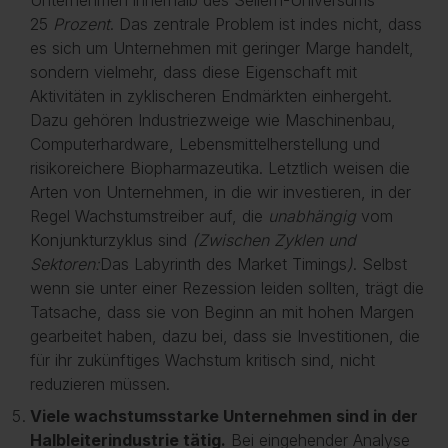
Unternehmen innerhalb des Seilern-Universums
25
Prozent
. Das zentrale Problem ist indes nicht, dass
es sich um Unternehmen mit geringer Marge handelt,
sondern vielmehr, dass diese Eigenschaft mit
Aktivitäten in zyklischeren Endmärkten einhergeht.
Dazu gehören Industriezweige wie Maschinenbau,
Computerhardware, Lebensmittelherstellung und
risikoreichere Biopharmazeutika. Letztlich weisen die
Arten von Unternehmen, in die wir investieren, in der
Regel Wachstumstreiber auf, die
unabhängig
vom
Konjunkturzyklus sind
(
Zwischen Zyklen und
Sektoren:
Das Labyrinth des Market Timings
)
. Selbst
wenn sie unter einer Rezession leiden sollten, trägt die
Tatsache, dass sie von Beginn an mit hohen Margen
gearbeitet haben, dazu bei, dass sie Investitionen, die
für ihr zukünftiges Wachstum kritisch sind, nicht
reduzieren müssen.
Viele wachstumsstarke Unternehmen sind in der
Halbleiterindustrie tätig.
Bei eingehender Analyse