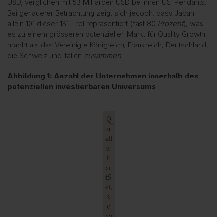
USD, verglichen mit 53 Milliarden USD bei ihren US-Pendants.
Bei genauerer Betrachtung zeigt sich jedoch, dass Japan
allein 101 dieser 131 Titel repräsentiert (fast 80
Prozent
), was
es zu einem grösseren potenziellen Markt für Quality Growth
macht als das Vereinigte Königreich, Frankreich, Deutschland,
die Schweiz und Italien
zusammen
.
Abbildung 1: Anzahl der Unternehmen innerhalb des
potenziellen investierbaren Universums
Q
u
ell
e:
F
ac
tS
et,
2
0
23