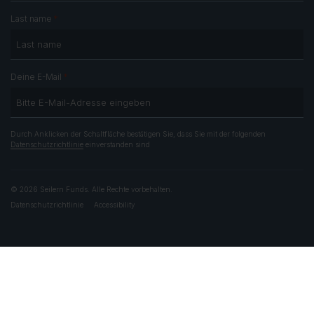
*
Last name
*
Deine E-Mail
Durch Anklicken der Schaltfläche bestätigen Sie, dass Sie mit der folgenden
Datenschutzrichtlinie
einverstanden sind
© 2026 Seilern Funds. Alle Rechte vorbehalten.
Datenschutzrichtlinie
Accessibility