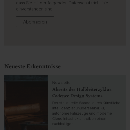
dass Sie mit der folgenden
Datenschutzrichtlinie
einverstanden sind
Abonnieren
Neueste Erkenntnisse
C
Newsletter
l
Abseits des Halbleiterzyklus:
i
c
Cadence Design Systems
k
Der strukturelle Wandel durch Künstliche
t
Intelligenz ist unübersehbar. KI,
o
autonome Fahrzeuge und moderne
g
Cloud Infrastruktur treiben einen
o
nachhaltigen…
t