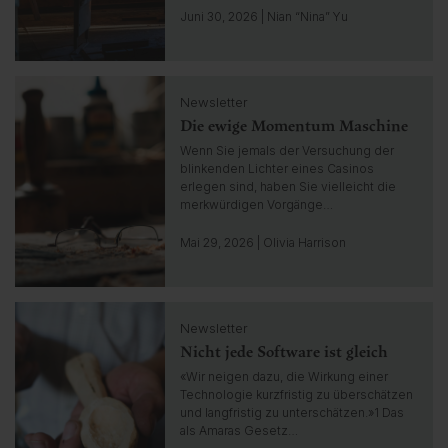
o
Juni 30, 2026 | Nian “Nina” Yu
i
n
s
C
i
Newsletter
l
g
Die ewige Momentum Maschine
i
h
c
Wenn Sie jemals der Versuchung der
t
k
blinkenden Lichter eines Casinos
t
erlegen sind, haben Sie vielleicht die
o
merkwürdigen Vorgänge…
g
o
Mai 29, 2026 | Olivia Harrison
t
o
i
C
n
Newsletter
l
s
Nicht jede Software ist gleich
i
i
c
«Wir neigen dazu, die Wirkung einer
g
k
Technologie kurzfristig zu überschätzen
h
t
und langfristig zu unterschätzen.»1 Das
t
o
als Amaras Gesetz…