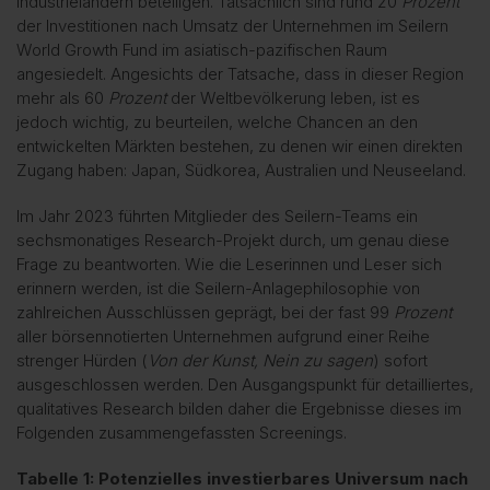
Industrieländern beteiligen. Tatsächlich sind rund 20
Prozent
der Investitionen nach Umsatz der Unternehmen im Seilern
World Growth Fund im asiatisch-pazifischen Raum
angesiedelt. Angesichts der Tatsache, dass in dieser Region
mehr als 60
Prozent
der Weltbevölkerung leben, ist es
jedoch wichtig, zu beurteilen, welche Chancen an den
entwickelten Märkten bestehen, zu denen wir einen direkten
Zugang haben: Japan, Südkorea, Australien und Neuseeland.
Im Jahr 2023 führten Mitglieder des Seilern-Teams ein
sechsmonatiges Research-Projekt durch, um genau diese
Frage zu beantworten. Wie die Leserinnen und Leser sich
erinnern werden, ist die Seilern-Anlagephilosophie von
zahlreichen Ausschlüssen geprägt, bei der fast 99
Prozent
aller börsennotierten Unternehmen aufgrund einer Reihe
strenger Hürden (
Von der Kunst, Nein zu sagen
) sofort
ausgeschlossen werden. Den Ausgangspunkt für detailliertes,
qualitatives Research bilden daher die Ergebnisse dieses im
Folgenden zusammengefassten Screenings.
Tabelle 1: Potenzielles investierbares Universum nach