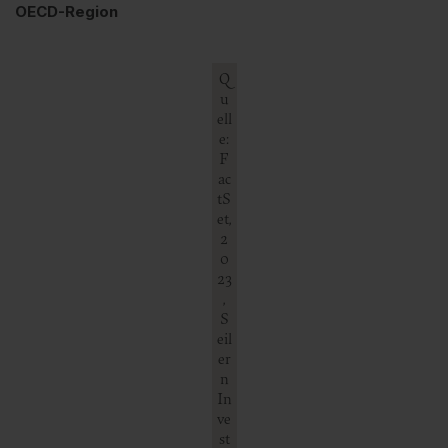
OECD-Region
Q
u
ell
e:
F
ac
tS
et,
2
0
23
,
S
eil
er
n
In
ve
st