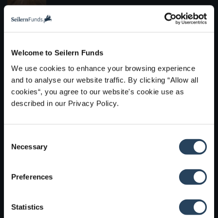
h
k
z
a
e
u
l
n
m
t
,
I
Erkenntnisse
Neueste
z
u
n
u
m
Welcome to Seilern Funds
h
g
z
a
C
We use cookies to enhance your browsing experience
e
u
l
l
l
and to analyse our website traffic. By clicking “Allow all
m
t
i
a
I
cookies“, you agree to our website's cookie use as
z
c
n
n
described in our Privacy Policy.
u
k
g
h
g
t
e
a
e
o
n
l
l
g
C
t
a
o
Necessary
o
z
n
t
u
n
g
o
g
s
Newsletter
e
i
Preferences
e
Abseits des Halbleiterzyklus: Cadence Design
n
e
n
l
Systems
s
n
a
i
t
Statistics
n
Juni 30, 2026
g
g