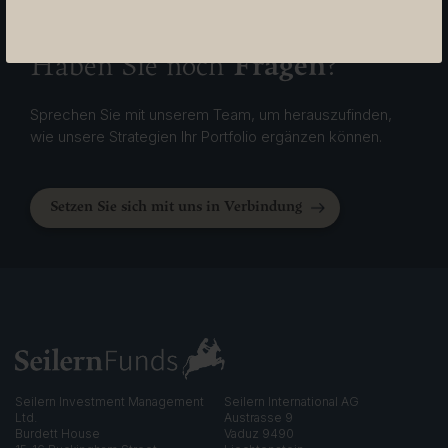
Fragen
Haben Sie noch
?
Sprechen Sie mit unserem Team, um herauszufinden,
wie unsere Strategien Ihr Portfolio ergänzen können.
Setzen Sie sich mit uns in Verbindung
Seilern Investment Management
Seilern International AG
Ltd.
Austrasse 9
Burdett House
Vaduz 9490