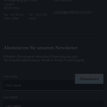
15-16 Buckingham Street
Liechtenstein
London
WC2N 6DU
contact@seilerninvest.com
Tel: +44 (0) 20
Tel: +423 230
7494 1996
0020
Abonnieren Sie unseren Newsletter
Erhalten Sie unsere neuesten Erkenntnisse und
Veranstaltungshinweise
direkt in Ihrem Posteingang
*
First name
*
Last name