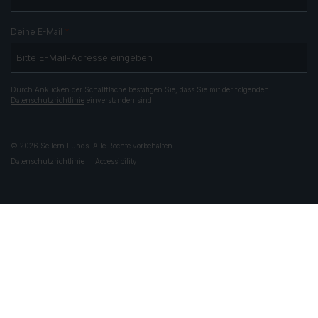
*
Deine E-Mail
Durch Anklicken der Schaltfläche bestätigen Sie, dass Sie mit der folgenden
Datenschutzrichtlinie
einverstanden sind
© 2026 Seilern Funds. Alle Rechte vorbehalten.
Datenschutzrichtlinie
Accessibility