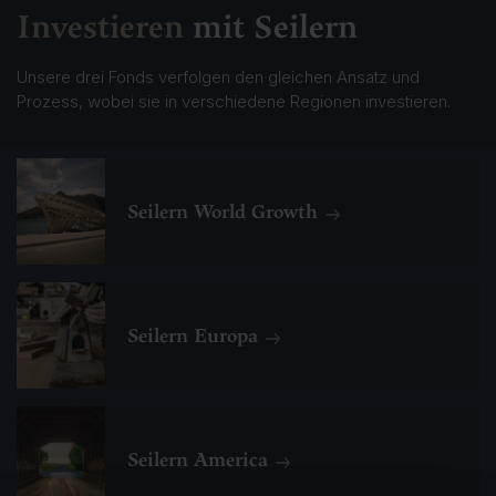
Investieren
mit Seilern
Unsere drei Fonds verfolgen den gleichen Ansatz und
Prozess, wobei sie in verschiedene Regionen investieren.
K
l
Seilern World Growth
i
c
k
e
K
n
l
,
Seilern Europa
i
u
c
m
k
z
e
u
K
n
m
l
,
Seilern America
I
i
u
n
c
m