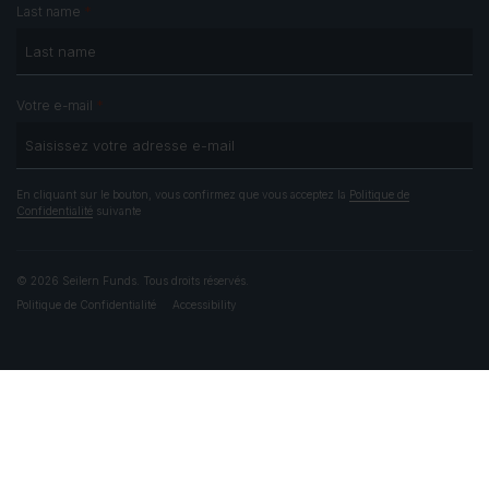
*
Last name
*
Votre e-mail
En cliquant sur le bouton, vous confirmez que vous acceptez la
Politique de
Confidentialité
suivante
© 2026 Seilern Funds. Tous droits réservés.
Politique de Confidentialité
Accessibility