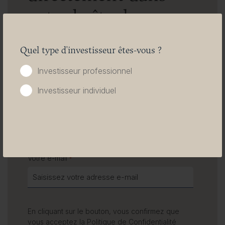
votre boîte de
réception
Quel type d'investisseur êtes-vous ?
Investisseur professionnel
First name
*
Investisseur individuel
Last name
*
Votre e-mail
*
En cliquant sur le bouton, vous confirmez que
vous acceptez la
Politique de Confidentialité