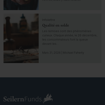
o
t
o
C
i
Infolettre
l
n
Qualité en solde
i
s
c
Les remises sont des phénomènes
i
k
curieux. Chaque année, le 26 décembre,
g
t
les consommateurs font la queue
h
o
devant les…
t
g
o
Mars 31, 2026 | Michael Faherty
t
o
i
n
s
i
g
h
t