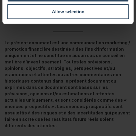
notre équipe d’investissement dans ses prochains articles.
Allow selection
Pour l’heure, je présente à tous nos lecteurs mes meilleurs
vœux de réussite pour cette nouvelle année 2023.
Le présent document est une communication marketing /
promotion financière destinée à des fins d’information
uniquement et ne constitue en aucun cas un conseil en
matière d’investissement. Toutes les prévisions,
opinions, objectifs, stratégies, perspectives et/ou
estimations et attentes ou autres commentaires non
historiques contenus dans le présent document ou
exprimés dans ce document sont basés sur les
prévisions, opinions et/ou estimations et attentes
actuelles uniquement, et sont considérés comme des «
énoncés prospectifs » . Les énoncés prospectifs sont
assujettis à des risques et à des incertitudes qui peuvent
faire en sorte que les résultats futurs réels soient
différents des attentes.