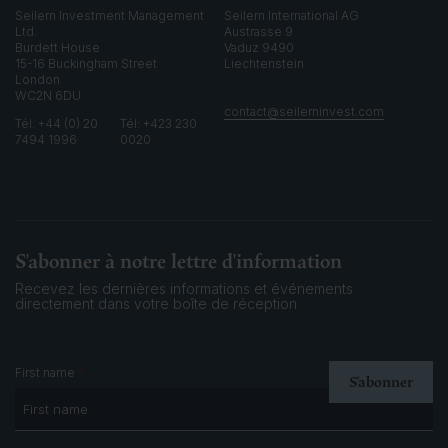
Seilern Investment Management
Seilern International AG
Ltd.
Austrasse 9
Burdett House
Vaduz 9490
15-16 Buckingham Street
Liechtenstein
London
WC2N 6DU
contact@seilerninvest.com
Tél: +44 (0) 20
Tél: +423 230
7494 1996
0020
S'abonner à notre lettre d'information
Recevez les dernières informations et événements
directement dans votre boîte de réception
*
First name