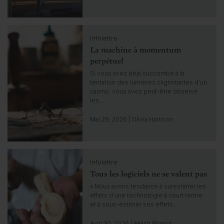
o
i
n
C
s
Infolettre
l
i
La machine à momentum
i
g
c
perpétuel
h
k
Si vous avez déjà succombé à la
t
t
tentation des lumières clignotantes d’un
o
casino, vous avez peut-être observé
g
les…
o
t
Mai 29, 2026 | Olivia Harrison
o
i
n
C
s
Infolettre
l
i
Tous les logiciels ne se valent pas
i
g
c
« Nous avons tendance à surestimer les
h
k
effets d’une technologie à court terme
t
t
et à sous-estimer ses effets…
o
g
Avril 30, 2026 | Akash Bhanot