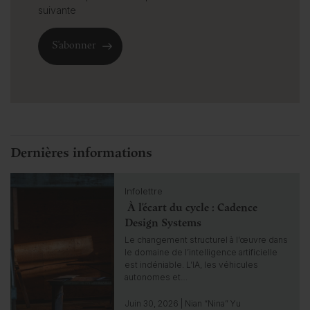
suivante
Dernières informations
C
Infolettre
l
À l’écart du cycle : Cadence
i
c
Design Systems
k
Le changement structurel à l’œuvre dans
t
le domaine de l’intelligence artificielle
o
est indéniable. L’IA, les véhicules
g
autonomes et…
o
t
Juin 30, 2026 | Nian “Nina” Yu