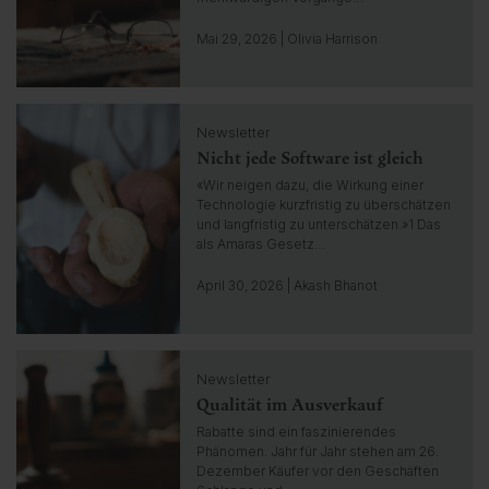
g
o
Mai 29, 2026 | Olivia Harrison
t
o
i
C
n
Newsletter
l
s
Nicht jede Software ist gleich
i
i
c
«Wir neigen dazu, die Wirkung einer
g
k
Technologie kurzfristig zu überschätzen
h
t
und langfristig zu unterschätzen.»1 Das
t
o
als Amaras Gesetz…
g
o
April 30, 2026 | Akash Bhanot
t
o
i
C
n
Newsletter
l
s
Qualität im Ausverkauf
i
i
c
Rabatte sind ein faszinierendes
g
k
Phänomen. Jahr für Jahr stehen am 26.
h
t
Dezember Käufer vor den Geschäften
t