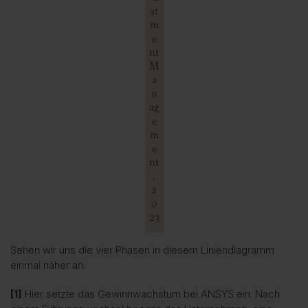
st
m
e
nt
M
a
n
ag
e
m
e
nt
,
2
0
23
Sehen wir uns die vier Phasen in diesem Liniendiagramm
einmal näher an:
[1]
Hier setzte das Gewinnwachstum bei ANSYS ein. Nach