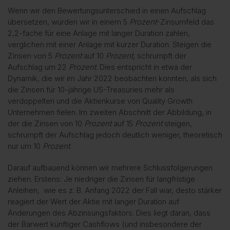
Wenn wir den Bewertungsunterschied in einen Aufschlag
übersetzen, würden wir in einem 5
Prozent
-Zinsumfeld das
2,2-fache für eine Anlage mit langer Duration zahlen,
verglichen mit einer Anlage mit kurzer Duration. Steigen die
Zinsen von 5
Prozent
auf 10
Prozent
, schrumpft der
Aufschlag um 22
Prozent
. Dies entspricht in etwa der
Dynamik, die wir im Jahr 2022 beobachten konnten, als sich
die Zinsen für 10-jährige US-Treasuries mehr als
verdoppelten und die Aktienkurse von Quality Growth
Unternehmen fielen. Im zweiten Abschnitt der Abbildung, in
der die Zinsen von 10
Prozent
auf 15
Prozent
steigen,
schrumpft der Aufschlag jedoch deutlich weniger, theoretisch
nur um 10
Prozent
.
Darauf aufbauend können wir mehrere Schlussfolgerungen
ziehen. Erstens: Je niedriger die Zinsen für langfristige
Anleihen, wie es z. B. Anfang 2022 der Fall war, desto stärker
reagiert der Wert der Aktie mit langer Duration auf
Änderungen des Abzinsungsfaktors. Dies liegt daran, dass
der Barwert künftiger Cashflows (und insbesondere der