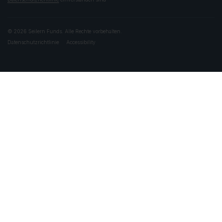
© 2026 Seilern Funds. Alle Rechte vorbehalten.
Datenschutzrichtlinie
Accessibility