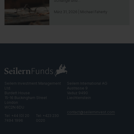
o
Schlange und…
g
o
März 31, 2026 | Michael Faherty
t
o
i
n
s
i
g
h
t
Seilern Investment Management
Seilern International AG
Ltd.
Austrasse 9
Burdett House
Vaduz 9490
15-16 Buckingham Street
Liechtenstein
London
WC2N 6DU
contact@seilerninvest.com
Tel: +44 (0) 20
Tel: +423 230
7494 1996
0020