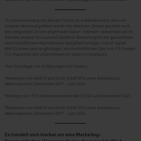
1
In Zusammenhang mit diesem Thema ist erwähnenswert, dass wir
unseren Abzinsungsfaktor weder bei fallenden Zinsen gesenkt noch
bei steigenden Zinsen angehoben haben. Vielmehr verwenden wir im
Rahmen unserer Discounted Cashflow-Bewertung für die gewichteten
durchschnittlichen Kapitalkosten (weighted average cost of capital,
WACC) einen sehr langfristigen, durchschnittlichen Satz von 3.5
Prozent
(7.5
Prozent
für alle Unternehmen im Seilern-Universum).
2
Auf Grundlage von Schätzungen von Seilern.
3
Aktienkurs von ANSYS und Nicht-GAAP EPS ohne Aufwand aus
Aktienoptionen, Dezember 2017 – Juni 2023.
4
Anstieg von +72.5
Prozent
zwischen März 2020 und Dezember 2021.
5
Aktienkurs von ANSYS und Nicht-GAAP EPS ohne Aufwand aus
Aktienoptionen, Dezember 2017 – Juni 2023.
Es handelt sich hierbei um eine Marketing-