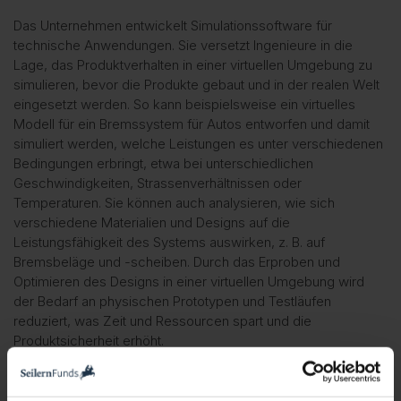
Das Unternehmen entwickelt Simulationssoftware für
technische Anwendungen. Sie versetzt Ingenieure in die
Lage, das Produktverhalten in einer virtuellen Umgebung zu
simulieren, bevor die Produkte gebaut und in der realen Welt
eingesetzt werden. So kann beispielsweise ein virtuelles
Modell für ein Bremssystem für Autos entworfen und damit
simuliert werden, welche Leistungen es unter verschiedenen
Bedingungen erbringt, etwa bei unterschiedlichen
Geschwindigkeiten, Strassenverhältnissen oder
Temperaturen. Sie können auch analysieren, wie sich
verschiedene Materialien und Designs auf die
Leistungsfähigkeit des Systems auswirken, z. B. auf
Bremsbeläge und -scheiben. Durch das Erproben und
Optimieren des Designs in einer virtuellen Umgebung wird
der Bedarf an physischen Prototypen und Testläufen
reduziert, was Zeit und Ressourcen spart und die
Produktsicherheit erhöht.
Die Abnehmer der Produkte von ANSYS finden sich nicht nur
im Automobilsektor, sondern auch in der Luftfahrt,