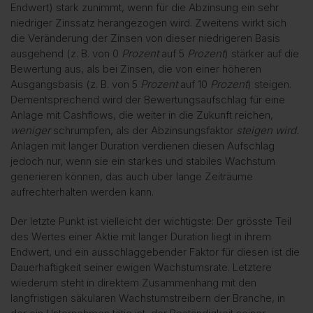
Endwert) stark zunimmt, wenn für die Abzinsung ein sehr
niedriger Zinssatz herangezogen wird. Zweitens wirkt sich
die Veränderung der Zinsen von dieser niedrigeren Basis
ausgehend (z. B. von 0
Prozent
auf 5
Prozent
) stärker auf die
Bewertung aus, als bei Zinsen, die von einer höheren
Ausgangsbasis (z. B. von 5
Prozent
auf 10
Prozent
) steigen.
Dementsprechend wird der Bewertungsaufschlag für eine
Anlage mit Cashflows, die weiter in die Zukunft reichen,
weniger
schrumpfen, als der Abzinsungsfaktor
steigen wird.
Anlagen mit langer Duration verdienen diesen Aufschlag
jedoch nur, wenn sie ein starkes und stabiles Wachstum
generieren können, das auch über lange Zeiträume
aufrechterhalten werden kann.
Der letzte Punkt ist vielleicht der wichtigste: Der grösste Teil
des Wertes einer Aktie mit langer Duration liegt in ihrem
Endwert, und ein ausschlaggebender Faktor für diesen ist die
Dauerhaftigkeit seiner ewigen Wachstumsrate. Letztere
wiederum steht in direktem Zusammenhang mit den
langfristigen säkularen Wachstumstreibern der Branche, in