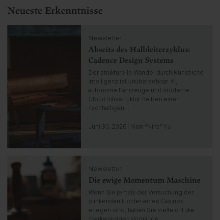
Neueste Erkenntnisse
C
Newsletter
l
Abseits des Halbleiterzyklus:
i
c
Cadence Design Systems
k
Der strukturelle Wandel durch Künstliche
t
Intelligenz ist unübersehbar. KI,
o
autonome Fahrzeuge und moderne
g
Cloud Infrastruktur treiben einen
o
nachhaltigen…
t
o
Juni 30, 2026 | Nian “Nina” Yu
i
n
s
C
i
Newsletter
l
g
Die ewige Momentum Maschine
i
h
c
Wenn Sie jemals der Versuchung der
t
k
blinkenden Lichter eines Casinos
t
erlegen sind, haben Sie vielleicht die
o
merkwürdigen Vorgänge…