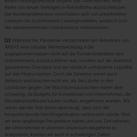
einem Führungswechsel begann das Unternehmen, eine
Reihe von neuen Verträgen in Rekordhöhe abzuschliessen.
Die Kundenpräferenzen verschoben sich von unbefristeten
Lizenzen hin zu befristeten Leasingmodellen, wodurch sich
die wiederkehrenden Umsatzerlöse verbesserten.
[2]
Während der Pandemie verzeichnete der Aktienkurs von
ANSYS eine robuste Wertentwicklung,4 die
zugegebenermassen nicht auf die Fundamentaldaten des
Unternehmens zurückzuführen war, sondern auf die drastisch
gesunkenen Zinssätze und die reichlich vorhandene Liquidität
auf den Finanzmärkten. Doch die Gewinne waren auch
defensiv und brachen nicht ein, als die Länder in den
Lockdown gingen. Die Wachstumsaussichten waren aber
schwierig, da Budgets für Investitionen von Unternehmen, die
Simulationssoftware kaufen wollten, eingefroren wurden. Wir
waren damals fest davon überzeugt, dass sich die
herausfordernde Nachfragesituation verbessern würde. Weil
wir eine langfristige Perspektive haben und uns Zeit nehmen,
die Unternehmen in unserem Universum eingehend zu
analysieren, können wir auch in schwierigen Zeiten