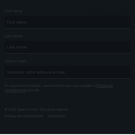
*
First name
S'abonner
*
Last name
*
Votre e-mail
En cliquant sur le bouton, vous confirmez que vous acceptez la
Politique de
Confidentialité
suivante
© 2026 Seilern Funds. Tous droits réservés.
Politique de Confidentialité
Accessibility