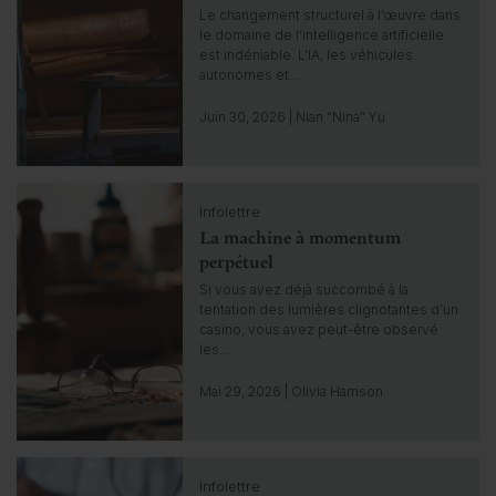
k
Le changement structurel à l’œuvre dans
t
le domaine de l’intelligence artificielle
o
est indéniable. L’IA, les véhicules
g
autonomes et…
o
t
Juin 30, 2026 | Nian “Nina” Yu
o
i
n
C
s
Infolettre
l
i
La machine à momentum
i
g
c
perpétuel
h
k
Si vous avez déjà succombé à la
t
t
tentation des lumières clignotantes d’un
o
casino, vous avez peut-être observé
g
les…
o
t
Mai 29, 2026 | Olivia Harrison
o
i
n
C
s
Infolettre
l