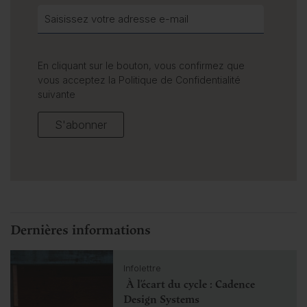
En cliquant sur le bouton, vous confirmez que
vous acceptez la
Politique de Confidentialité
suivante
S'abonner
Dernières informations
C
Infolettre
l
À l’écart du cycle : Cadence
i
c
Design Systems