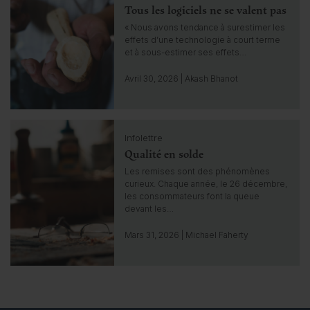
i
Tous les logiciels ne se valent pas
i
g
c
« Nous avons tendance à surestimer les
h
k
effets d’une technologie à court terme
t
t
et à sous-estimer ses effets…
o
g
Avril 30, 2026 | Akash Bhanot
o
t
o
C
i
Infolettre
l
n
Qualité en solde
i
s
c
Les remises sont des phénomènes
i
k
curieux. Chaque année, le 26 décembre,
g
t
les consommateurs font la queue
h
o
devant les…
t
g
o
Mars 31, 2026 | Michael Faherty
t
o
i
n
s