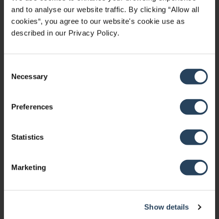
n
and to analyse our website traffic. By clicking “Allow all
In
cookies“, you agree to our website's cookie use as
ve
described in our Privacy Policy.
st
m
e
nt
C
Necessary
o
M
n
a
s
n
Preferences
e
ag
e
n
m
t
Statistics
e
S
nt
e
L
Marketing
l
td.
e
c
Au milieu de ce débat macroéconomique à plusieurs
Show details
t
variables, une chose reste claire : le niveau d’incertitude est
i