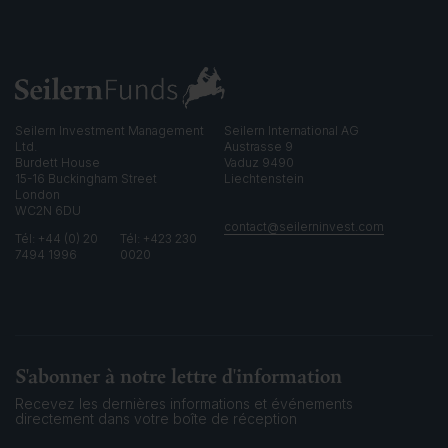
i
g
h
t
Seilern Investment Management
Seilern International AG
Ltd.
Austrasse 9
Burdett House
Vaduz 9490
15-16 Buckingham Street
Liechtenstein
London
WC2N 6DU
contact@seilerninvest.com
Tél: +44 (0) 20
Tél: +423 230
7494 1996
0020
S'abonner à notre lettre d'information
Recevez les dernières informations et événements
directement dans votre boîte de réception