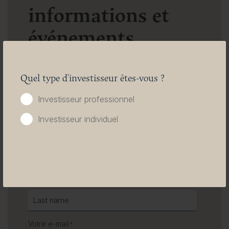
informations et
événements
directement dans
votre boîte de
Quel type d'investisseur êtes-vous ?
réception
Investisseur professionnel
Investisseur individuel
First name
*
Last name
*
Votre e-mail
*