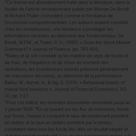
3
Ce thème est abondamment traité dans la littérature, dans la
foulée de l’article révolutionnaire publié par Werner De Bondt
et Richard Thaler (considéré comme le fondateur de
l’économie comportementale). Les auteurs avaient constaté,
chez les investisseurs, une tendance à privilégier les
informations récentes au détriment des fondamentaux. De
Bondt, W.F.M., et Thaler, R. H., (1985) « Does the Stock Market
Overreact? » Journal of Finance, pp. 793-805.
4
Bailey et al. ont constaté qu’en matière de style de fonds et
de frais, de fréquence et de choix du moment des
opérations, les investisseurs biaisés prennent généralement
de mauvaises décisions, au détriment de la performance.
Bailey, W., Kumar, A., & Ng, D. (2011). « Behavioral biases of
mutual fund investors ». Journal of Financial Economics, 102
(1), pp. 1-27.
5
Pour cet indice, les données disponibles remontent jusqu’au
6
3 janvier 1928.
En se basant sur les flux de trésorerie, fonds
par fonds, l’auteur a comparé le taux de rendement pondéré
en dollars et le taux en dollars pondéré par le temps,
constatant dans tous les fonds étu-diés un résultat négatif et
statistiquement significatif. Ces études parviennent même à la