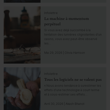
i
n
C
s
Infolettre
l
i
La machine à momentum
i
g
c
perpétuel
h
k
Si vous avez déjà succombé à la
t
t
tentation des lumières clignotantes d’un
o
casino, vous avez peut-être observé
g
les…
o
t
Mai 29, 2026 | Olivia Harrison
o
i
n
C
s
Infolettre
l
i
Tous les logiciels ne se valent pas
i
g
c
« Nous avons tendance à surestimer les
h
k
effets d’une technologie à court terme
t
t
et à sous-estimer ses effets…
o
g
Avril 30, 2026 | Akash Bhanot
o