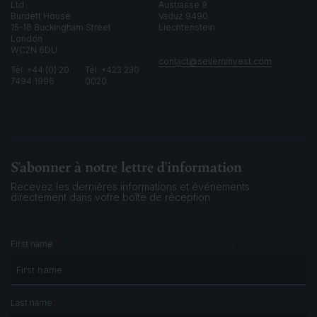
Ltd.
Austrasse 9
Burdett House
Vaduz 9490
15-16 Buckingham Street
Liechtenstein
London
WC2N 6DU
contact@seilerninvest.com
Tél: +44 (0) 20
Tél: +423 230
7494 1996
0020
S'abonner à notre lettre d'information
Recevez les dernières informations et événements
directement dans votre boîte de réception
*
First name
S'abonner
*
Last name