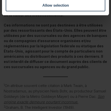
initialement investi. En outre, les fluctuations des devises
Allow selection
peuvent également entraîner une hausse ou une baisse
de la valeur des investissements.
Ces informations ne sont pas destinées à être utilisées
par des ressortissants des États-Unis. Elles peuvent être
utilisées par des succursales ou des agences de banques
ou de compagnies d’assurance organisées et/ou
réglementées par la législation fédérale ou étatique des
États-Unis, agissant pour le compte de particuliers non
américains ou distribuant des produits à ces derniers. Il
est interdit de diffuser ce document auprès des clients de
ces succursales ou agences ou du grand public.
1
On attribue souvent cette citation à Mark Twain, à
Nostradamus, au physicien Niels Bohr, au producteur Samuel
Goldwyn (de la Metro Goldwyn Mayer) ou à Pierre Dac.
Son
origine exacte demeure pourtant inconnue.
2
Graham, B. The Intelligent Investor (1949).