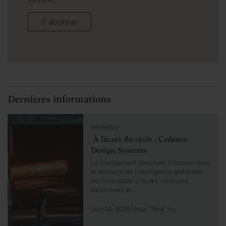
S'abonner
Dernières informations
C
Infolettre
l
À l’écart du cycle : Cadence
i
c
Design Systems
k
Le changement structurel à l’œuvre dans
t
le domaine de l’intelligence artificielle
o
est indéniable. L’IA, les véhicules
g
autonomes et…
o
t
Juin 30, 2026 | Nian “Nina” Yu
o