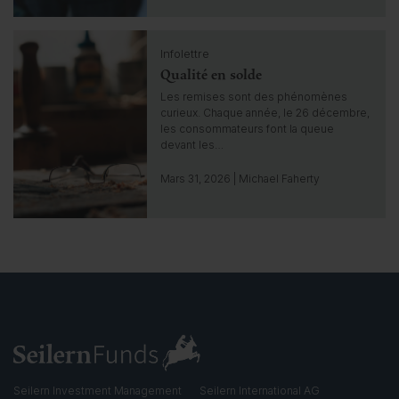
t
o
C
i
Infolettre
l
n
Qualité en solde
i
s
c
Les remises sont des phénomènes
i
k
curieux. Chaque année, le 26 décembre,
g
t
les consommateurs font la queue
h
o
devant les…
t
g
o
Mars 31, 2026 | Michael Faherty
t
o
i
n
s
i
g
h
t
Seilern Investment Management
Seilern International AG