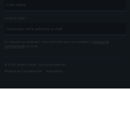
*
Votre e-mail
En cliquant sur le bouton, vous confirmez que vous acceptez la
Politique de
Confidentialité
suivante
© 2026 Seilern Funds. Tous droits réservés.
Politique de Confidentialité
Accessibility