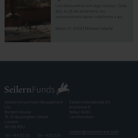
i
c
Los descuentos son algo curioso. Cada
g
k
año, el 26 de diciembre, los
h
t
consumidores hacen cola frente a las…
t
o
g
Marzo 31, 2026 | Michael Faherty
o
t
o
i
n
s
i
g
h
t
Seilern Investment Management
Seilern International AG
Ltd.
Austrasse 9
Burdett House
Vaduz 9490
15-16 Buckingham Street
Liechtenstein
London
WC2N 6DU
contact@seilerninvest.com
Tel: +44 (0) 20
Tel: +423 230