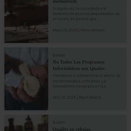
c
momentum
h
k
Si alguna vez ha sucumbido a la
t
t
tentación de las luces parpadeantes de
o
un casino, es posible que…
g
o
Mayo 29, 2026 | Olivia Harrison
t
o
i
C
n
Boletín
l
s
No Todos Los Programas
i
i
c
Informáticos son Iguales
g
k
h
«Tendemos a sobreestimar el efecto de
t
una tecnología a corto plazo y a
t
o
subestimarlo a largo plazo».1 La…
g
o
Abril 30, 2026 | Akash Bhanot
t
o
i
C
n
Boletín
l
s
Quality en rebajas
i