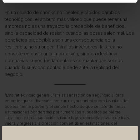
En un mundo de shocks no lineales y rápidos cambios
tecnológicos, el atributo más valioso que puede tener una
empresa no es una trayectoria predecible de beneficios,
sino la capacidad de resistir cuando las cosas salen mal. Los
beneficios predecibles son una consecuencia de la
resiliencia, no su origen. Para los inversores, la tarea no
consiste en castigar la imprecisión, sino en identificar
compañías cuyos fundamentales se mantengan sólidos
cuando la suavidad contable cede ante la realidad del
negocio.
1
Esta reflexividad genera una falsa sensación de seguridad al dar a
entender que la dirección tiene un mayor control sobre las cifras del
que realmente posee, y el simple hecho de que se trate de meras
estimaciones ponderadas por numerosos supuestos se pierde
literalmente en la traducción cuando la guía completa el viaje de ida y
vuelta y regresa a la dirección convertida en estimaciones del
consenso del mercado.
2