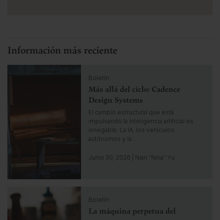
Información más reciente
C
Boletín
l
Más allá del ciclo: Cadence
i
c
Design Systems
k
El cambio estructural que está
t
impulsando la inteligencia artificial es
o
innegable. La IA, los vehículos
g
autónomos y la…
o
t
Junio 30, 2026 | Nian “Nina” Yu
o
i
n
C
s
Boletín
l
i
La máquina perpetua del
i
g