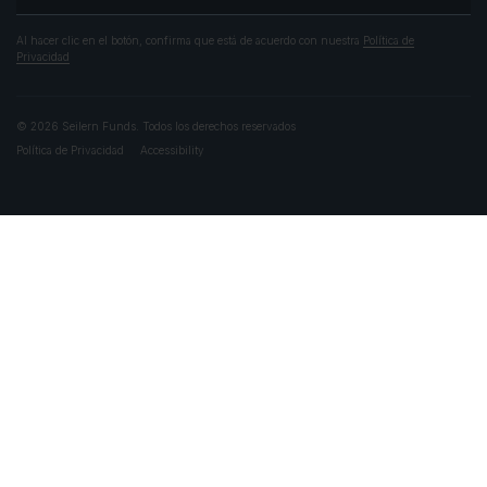
Al hacer clic en el botón, confirma que está de acuerdo con nuestra
Política de
Privacidad
© 2026 Seilern Funds. Todos los derechos reservados
Política de Privacidad
Accessibility