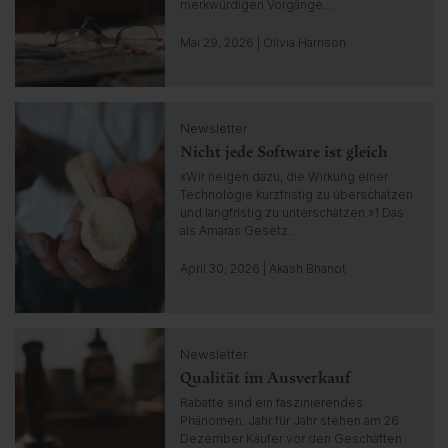
o
merkwürdigen Vorgänge…
g
o
Mai 29, 2026 | Olivia Harrison
t
o
i
C
n
Newsletter
l
s
Nicht jede Software ist gleich
i
i
c
«Wir neigen dazu, die Wirkung einer
g
k
Technologie kurzfristig zu überschätzen
h
t
und langfristig zu unterschätzen.»1 Das
t
o
als Amaras Gesetz…
g
o
April 30, 2026 | Akash Bhanot
t
o
i
C
n
Newsletter
l
s
Qualität im Ausverkauf
i
i
c
Rabatte sind ein faszinierendes
g
k
Phänomen. Jahr für Jahr stehen am 26.
h
t
Dezember Käufer vor den Geschäften