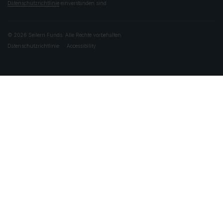
Datenschutzrichtlinie
einverstanden sind
© 2026 Seilern Funds. Alle Rechte vorbehalten.
Datenschutzrichtlinie
Accessibility