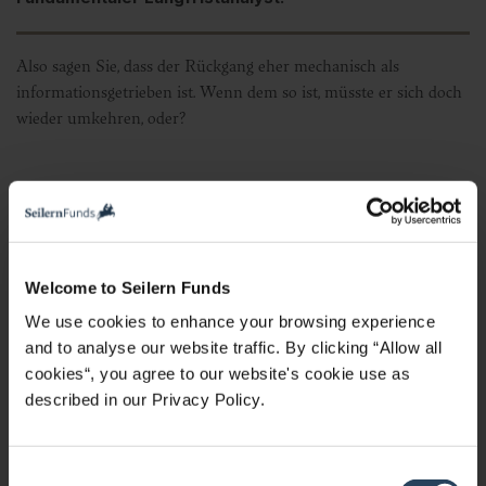
Also sagen Sie, dass der Rückgang eher mechanisch als
informationsgetrieben ist. Wenn dem so ist, müsste er sich doch
wieder umkehren, oder?
Hochfrequenzhändler:
Nicht unbedingt. Mikrostrukturelle Übertreibungen kehren sich
Welcome to Seilern Funds
nicht automatisch wieder um. Wenn der Rückgang die Aktie in
We use cookies to enhance your browsing experience
neue technische Bereiche drückt, löst das zusätzliche
and to analyse our website traffic. By clicking “Allow all
algorithmische Strategien aus – wie Momentum-Fonds,
cookies“, you agree to our website's cookie use as
Volatilitätshändler und Reallokationen nach dem Risk-Parity-
described in our Privacy Policy.
Ansatz. Das kann den niedrigeren Kurs als neuen
Referenzpunkt festigen, selbst wenn er ursprünglich eine
Übertreibung war.
C