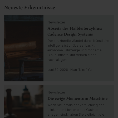
Neueste Erkenntnisse
C
Newsletter
l
Abseits des Halbleiterzyklus:
i
c
Cadence Design Systems
k
Der strukturelle Wandel durch Künstliche
t
Intelligenz ist unübersehbar. KI,
o
autonome Fahrzeuge und moderne
g
Cloud Infrastruktur treiben einen
o
nachhaltigen…
t
o
Juni 30, 2026 | Nian “Nina” Yu
i
n
s
C
i
Newsletter
l
g
Die ewige Momentum Maschine
i
h
c
Wenn Sie jemals der Versuchung der
t
k
blinkenden Lichter eines Casinos
t
erlegen sind, haben Sie vielleicht die