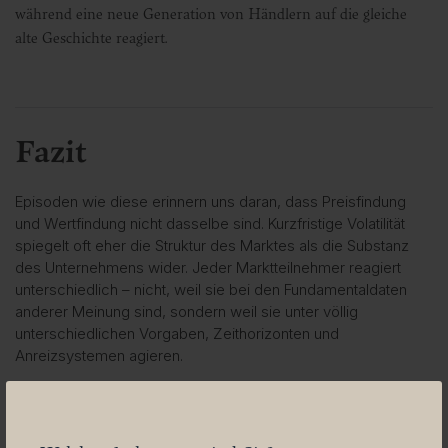
während eine neue Generation von Händlern auf die gleiche
alte Geschichte reagiert.
Fazit
Episoden wie diese erinnern uns daran, dass Preisfindung
und Wertfindung nicht dasselbe sind. Kurzfristige Volatilität
spiegelt oft eher die Struktur des Marktes als die Substanz
des Unternehmens wider. Jeder Marktteilnehmer reagiert
unterschiedlich – nicht, weil sie bei den Fundamentaldaten
anderer Meinung sind, sondern weil sie unter völlig
unterschiedlichen Vorgaben, Zeithorizonten und
Anreizsystemen agieren.
In unserem Beispiel konzentriert sich der fundamentale
Anleger auf den langfristigen inneren Wert, der diskretionäre
Manager handelt auf Grundlage der Erzählung und der