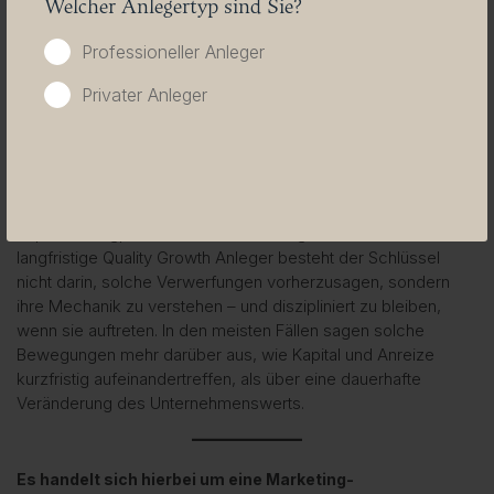
Welcher Anlegertyp sind Sie?
Gewinn-Dynamik, der algorithmische Fonds reagiert
mechanisch auf Daten, und der Hochfrequenzhändler reagiert
Professioneller Anleger
auf Millisekunden von Kapitalflüssen. Und das ist nur ein Teil
des Ökosystems – Privatanleger, ETFs und Makrofonds fügen
Privater Anleger
weitere Ebenen von Komplexität und Rückkopplung hinzu.
Der Fall von Compounding Inc. zeigt, wie sich eine
fundamentale Anpassung von -5 Prozent in einen Einbruch
von -20 Prozent verwandeln kann, wenn Algorithmen,
Liquiditätsengpässe und Positionierung zusammenwirken. Für
langfristige Quality Growth Anleger besteht der Schlüssel
nicht darin, solche Verwerfungen vorherzusagen, sondern
ihre Mechanik zu verstehen – und diszipliniert zu bleiben,
wenn sie auftreten. In den meisten Fällen sagen solche
Bewegungen mehr darüber aus, wie Kapital und Anreize
kurzfristig aufeinandertreffen, als über eine dauerhafte
Veränderung des Unternehmenswerts.
Es handelt sich hierbei um eine Marketing-