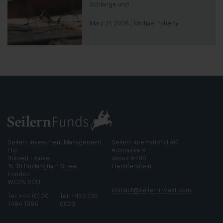
t
o
Schlange und…
g
o
März 31, 2026 | Michael Faherty
t
o
i
n
s
i
g
h
t
Seilern Investment Management
Seilern International AG
Ltd.
Austrasse 9
Burdett House
Vaduz 9490
15-16 Buckingham Street
Liechtenstein
London
WC2N 6DU
contact@seilerninvest.com
Tel: +44 (0) 20
Tel: +423 230
7494 1996
0020