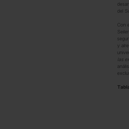
desar
del S
Con e
Seile
segur
y alr
unive
las e
análi
exclu
Tabla