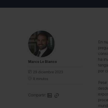
En nu
pregu
conso
ha in
Marco Lo Blanco
tenga
por c
29 diciembre 2023
8
minutos
Pese 
desde
expos
Compartir:
proce
mundi