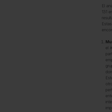
El an
131 e
resul
Estas
encon
Mu
el
K
par
emp
gru
dom
Est
otr
per
ent
int
imp