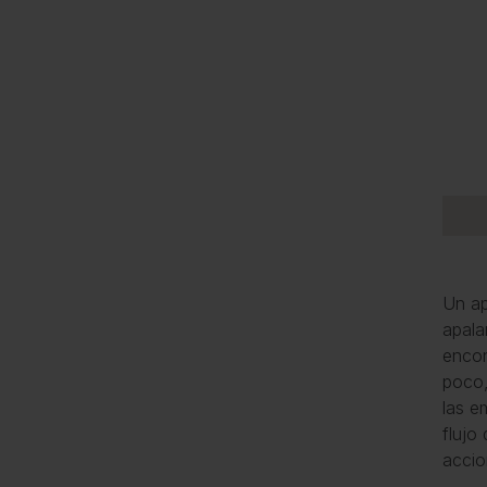
Un ap
apala
encon
poco,
las e
flujo
accio