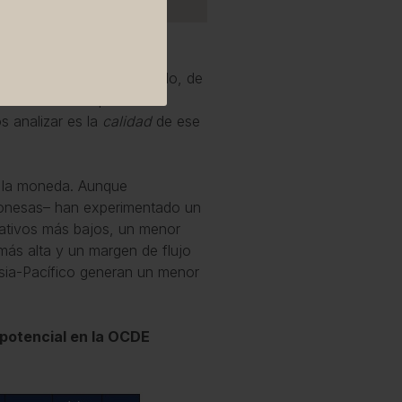
nt, 2023
usión de que Europa ha sido, de
recimiento. Aunque esta
s analizar es la
calidad
de ese
 de la moneda. Aunque
aponesas– han experimentado un
ativos más bajos, un menor
 más alta y un margen de flujo
Asia-Pacífico generan un menor
 potencial en la OCDE