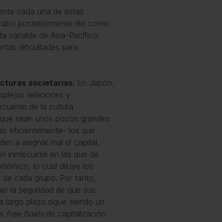
lmente cada una de estas
a cabo posteriormente dio como
a variable de Asia-Pacífico.
antas dificultades para
:
turas societarias.
En Japón,
plejas relaciones y
cuente de la cultura
o que sean unos pocos grandes
s eficientemente– los que
en a asignar mal el capital.
en inmiscuirse en las que de
nómico, lo cual diluye los
o de cada grupo. Por tanto,
ner la seguridad de que sus
 a largo plazo sigue siendo un
os
free floats
de capitalización