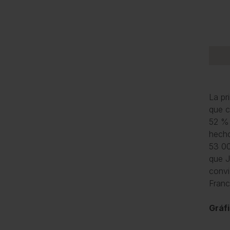
La pr
que c
52 % 
hecho
53 00
que J
convi
Franc
Gráfi