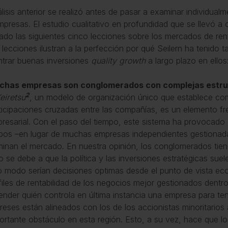
álisis anterior se realizó antes de pasar a examinar individua
mpresas. El estudio cualitativo en profundidad que se llevó 
tado las siguientes cinco lecciones sobre los mercados de rent
 lecciones ilustran a la perfección por qué Seilern ha tenido t
trar buenas inversiones
quality growth
a largo plazo en ellos
chas empresas son conglomerados con complejas estruc
2
eiretsu
, un modelo de organización único que establece com
ticipaciones cruzadas entre las compañías, es un elemento fre
resarial. Con el paso del tiempo, este sistema ha provocad
pos –en lugar de muchas empresas independientes gestionada
inan el mercado. En nuestra opinión, los conglomerados tiend
o se debe a que la política y las inversiones estratégicas suel
o modo serían decisiones optimas desde el punto de vista eco
files de rentabilidad de los negocios mejor gestionados dentr
ender quién controla en última instancia una empresa para te
ereses están alineados con los de los accionistas minoritarios
ortante obstáculo en esta región. Esto, a su vez, hace que l