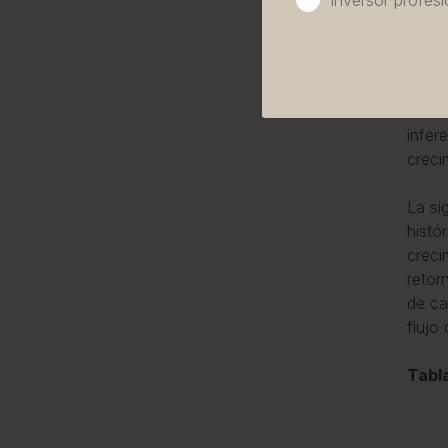
Inversor profesi
Si at
hecho
infer
creci
La si
histó
creci
retor
de ca
flujo
Tabla