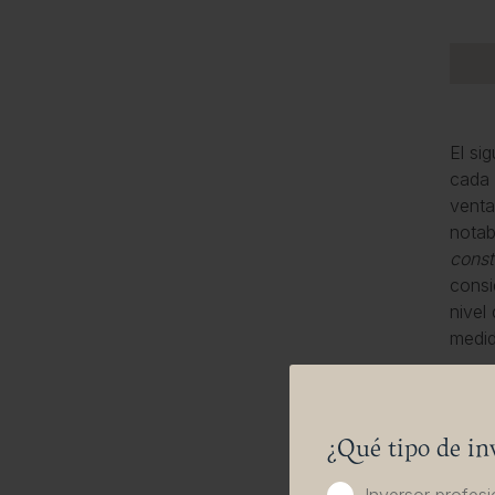
El si
cada 
venta
notab
const
consi
nivel
medid
Tabla
¿Qué tipo de in