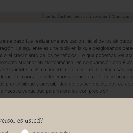
Fuente: FactSet, Seilern Investment Manageme
guiente paso fue realizar una evaluación inicial de los atributo
región. La siguiente es una tabla en la que desglosamos carac
s o el crecimiento de los beneficios. Lo que podemos ver aqu
lemente superior en Norteamérica, en comparación con Europ
ante
durante la última década en el caso de las empresas nor
deración importante si tenemos en cuenta que lo que busca
 de predictibilidad y previsibilidad de los beneficios, dos cara
a nuestra capacidad para valorarlas con precisión.
 2: Características de crecimiento del universo de inve
versor es usted?