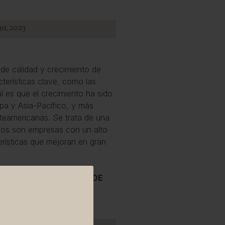
nt, 2023
s de calidad y crecimiento de
terísticas clave, como las
í es que el crecimiento ha sido
a y Asia-Pacífico, y más
teamericanas. Se trata de una
mos son empresas con un alto
cterísticas que mejoran en gran
rsión potencial en la OCDE