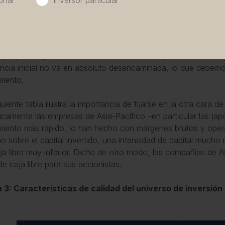
onal
Inversor particular
Fuente: FactSet, Seilern Investment Manageme
endemos exclusivamente a lo anterior, es fácil sacar la concl
, la peor región para invertir debido a sus bajos índices de c
encia inicial no va en absoluto desencaminada, lo que debemo
miento.
guiente tabla ilustra la importancia de fijarse en la otra cara
ricamente las empresas de Asia-Pacífico –en particular las j
miento más rápido, lo han hecho con márgenes brutos y oper
no sobre el capital invertido, una intensidad de capital mucho
ja libre muy inferior. Dicho de otro modo, las compañías de 
 de caja libre para sus accionistas.
 3: Características de calidad del universo de inversión