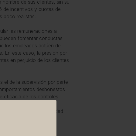
a nombre de sus clientes, sin su
ó de incentivos y cuotas de
 poco realistas.
cular las remuneraciones a
os pueden fomentar conductas
ue los empleados actúen de
. En este caso, la presión por
tas en perjuicio de los clientes
 el de la supervisión por parte
 comportamientos deshonestos
e eficacia de los controles
s a las que nos referimos
guntas acerca de la capacidad
ecta gestión de riesgos.
como las estructuras de