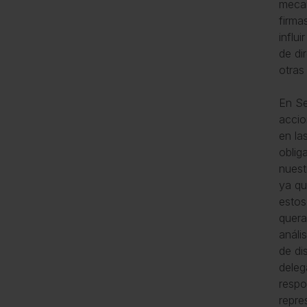
mecan
firma
influ
de di
otras
En Se
accio
en la
oblig
nuest
ya qu
estos
quera
análi
de di
deleg
respo
repre