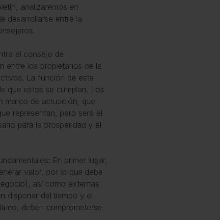
letín, analizaremos en
e desarrollarse entre la
onsejeros.
ntra el consejo de
 entre los propietarios de la
ectivos. La función de este
 de que estos se cumplan. Los
un marco de actuación, que
que representan, pero será el
ario para la prosperidad y el
undamentales: En primer lugar,
enerar valor, por lo que debe
 negocio), así como externas
n disponer del tiempo y el
 último, deben comprometerse