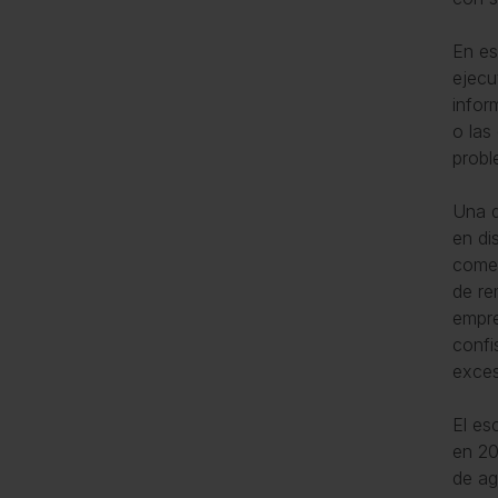
En es
ejecu
infor
o las
probl
Una d
en di
comen
de re
empre
confi
exces
El es
en 20
de ag