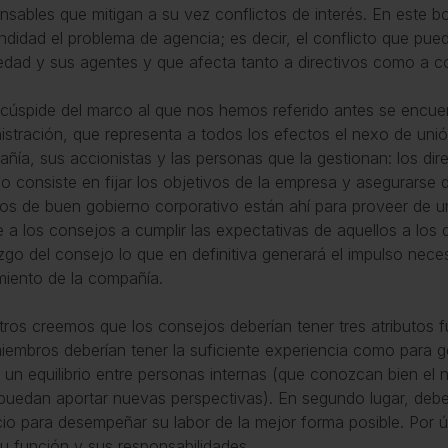
nsables que mitigan a su vez conflictos de interés. En este bo
ndidad el problema de agencia; es decir, el conflicto que pued
edad y sus agentes y que afecta tanto a directivos como a c
 cúspide del marco al que nos hemos referido antes se encue
istración, que representa a todos los efectos el nexo de unión
ñía, sus accionistas y las personas que la gestionan: los dir
o consiste en fijar los objetivos de la empresa y asegurarse
os de buen gobierno corporativo están ahí para proveer de 
 a los consejos a cumplir las expectativas de aquellos a los 
azgo del consejo lo que en definitiva generará el impulso neces
miento de la compañía.
ros creemos que los consejos deberían tener tres atributos f
iembros deberían tener la suficiente experiencia como para g
 un equilibrio entre personas internas (que conozcan bien el
puedan aportar nuevas perspectivas). En segundo lugar, debe
io para desempeñar su labor de la mejor forma posible. Por
u función y sus responsabilidades.