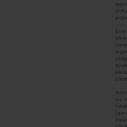
respo
profu
propi
En la
admin
compa
órgan
códig
ayude
lider
creci
Nosot
sus m
haber
(que 
espac
con s