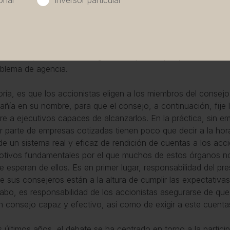
onal
Inversor particular
eración o los mecanismos de supervisión del consejo, por sí 
r tanto importante implementar otros sistemas y políticas q
 estructura de incentivos a la hora de mitigar el problema de
 que los gestores pueden sentirse tentados a actuar en benefi
istración, en calidad de órgano compuesto por personas físi
oblema de agencia.
oría, es que los accionistas eligen a los miembros del consejo
ñía en su nombre, para que el consejo, a continuación, fije 
e a ejecutivos capaces de alcanzarlos. En la práctica, sin em
 parte de empresas cotizadas tienen poco que decir a la hor
 de un sistema real y eficaz de rendición de cuentas a los ac
otivos fundamentales por el que muchos de estos órganos no
e esperan de ellos. Es en primer lugar, responsabilidad del pr
e sus consejeros están a la altura de cumplir las expectativas 
cabo, es responsabilidad de los accionistas asegurarse de que
n consejo capaz y efectivo, así como de exigir a este cuen
s últimos años, el debate se ha centrado en torno a la particip