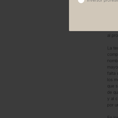
Inversor profesi
remun
Es po
buena
igual
admin
al pr
La te
compa
nombr
mayor
falta
los m
que s
de qu
y al 
por u
En lo