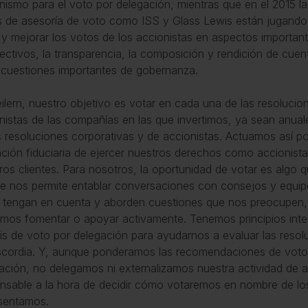
ismo para el voto por delegación, mientras que en el 2015 la
s de asesoría de voto como ISS y Glass Lewis están jugando
ir y mejorar los votos de los accionistas en aspectos importa
rectivos, la transparencia, la composición y rendición de cu
 cuestiones importantes de gobernanza.
ilern, nuestro objetivo es votar en cada una de las resolucio
nistas de las compañías en las que invertimos, ya sean anual
s resoluciones corporativas y de accionistas. Actuamos así p
ación fiduciaria de ejercer nuestros derechos como accionista
ros clientes. Para nosotros, la oportunidad de votar es alg
e nos permite entablar conversaciones con consejos y equipo
 tengan en cuenta y aborden cuestiones que nos preocupen,
mos fomentar o apoyar activamente. Tenemos principios int
sis de voto por delegación para ayudarnos a evaluar las resol
scordia. Y, aunque ponderamos las recomendaciones de voto
ación, no delegamos ni externalizamos nuestra actividad de a
nsable a la hora de decidir cómo votaremos en nombre de los
sentamos.