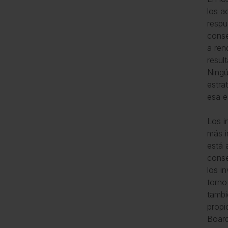
los a
respu
conse
a ren
resul
Ningú
estra
esa e
Los i
más i
está 
conse
los i
torno
tambi
propi
Board