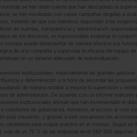
ccionistas se han dado cuenta que han descuidado la supervi
esta, se han movilizado con varias campañas dirigidas a acab
jos, tratando de que sus miembros respondan a las exigencia
dición de cuentas, transparencia y administración responsable.
tados de los directivos, es imprescindible examinar el compor
n consejo puede desempeñar de manera efectiva sus funcione
tégica de una compañía y supervisar la eficacia del equipo de 
strategia sin un sistema adecuado de autoevaluación.
nversores institucionales, especialmente las grandes gestoras
nfluencia y determinación a la hora de secundar las propuesta
ayudando de manera notable a mejorar la supervisión y rendic
jos de administración. De acuerdo con un informe realizado 
nversores institucionales afirman que han incrementado el diá
 a cuestiones de gobernanza. Asimismo, el acceso al voto po
én está creciendo, y gracias a este mecanismo los accionis
os candidatos para ocupar puestos en el consejo. Según un
, más de un 70 % de las empresas en el S&P 500 disponen a