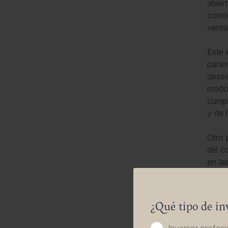
abier
conoc
venta
Este 
parám
desea
modo 
cumpl
y de 
Otro 
del c
en la
inter
exist
del c
¿Qué tipo de in
Este 