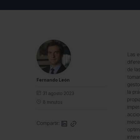
Las e
difer
de la
toman
Fernando León
gesto
la pr
31 agosto 2023
propi
8
minutos
imper
accio
mecan
Compartir:
optim
inter