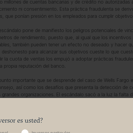
to millones de cuentas bancarias y de crédito no autorizadas 
imiento ni consentimiento. Esta práctica fraudulenta se deriv
s, que ponían presión en los empleados para cumplir objetivos
escándalo pone de manifiesto los peligros potenciales de vin
etros de rendimiento, puesto que, al igual que los incentiv
bles, también pueden tener un efecto no deseado y hacer q
deshonesto para alcanzar sus objetivos cueste lo que cueste
ir la cuota de ventas los empujó a adoptar prácticas fraudulen
la propia reputación del banco.
punto importante que se desprende del caso de Wells Fargo es
onsejo, así como los desafíos que presenta la detección de
s grandes organizaciones. El escándalo sacó a la luz la falta d
nos y los mecanismos de gobernanza, puesto que las práctica
ieron durante años sin ser detectadas. Por tanto, surgen pre
onsejo para garantizar conductas éticas al igual que una corr
versor es usted?
ejemplo demuestra que, pese a la importancia de estrategias 