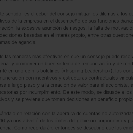
te sentido, es el deber del consejo mitigar los dilemas a los 
tivos de la empresa en el desempeño de sus funciones diarias
mación, la excesiva asunción de riesgos, la falta de motivaci
 decisiones basadas en el interés propio, entre otras cuestion
emas de agencia.
e las maneras más efectivas en que un consejo puede resolv
señar y promover un buen sistema de remuneración y de ren
té en uno de mis boletines («
Inspiring Leadership
»), los con
muneración con incentivos y estructuras contractuales vincul
sa a largo plazo y a la creación de valor para el accionista, 
scatorias por incumplimiento. De este modo, se disuade a los
ivos y se previene que tomen decisiones en beneficio propi
cándalo en relación con la apertura de cuentas no autorizada
16 ya nos advirtió de los límites del gobierno corporativo y p
encia. Como recordarán, entonces se descubrió que los emp