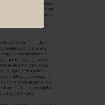
solas estas no son suficientes.
ue sirvan para complementar una
 agencia. Esto se debe a que al
cio propio, el consejo de
cas, es igualmente susceptible
 y les confieren el mando de la
los objetivos de la empresa y
bargo, los accionistas de la
a de nombrar consejeros. La
cionistas es a menudo uno de
 han logrado los resultados
esidente del consejo asegurarse
de sus accionistas, pero, al fin
 sus compañías están dirigidas
tas por su desempeño.
ación activa de los accionistas: